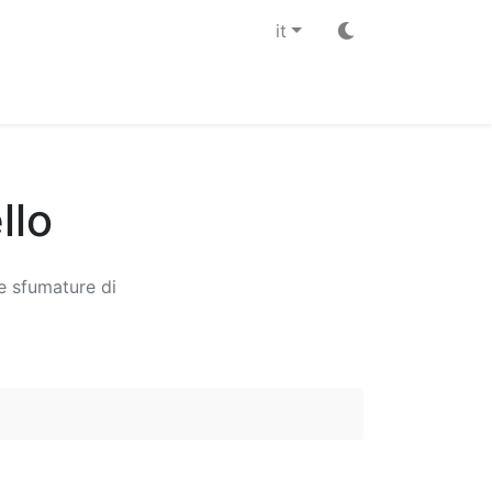
it
llo
e sfumature di