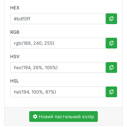
HEX
RGB
HSV
HSL
Новий пастельний колір