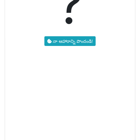
?
నా ఆహారాన్ని పొందండి!