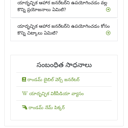
యాదృచ్ఛిక ఆహార జనరేటర్‌ని ఉపయోగించడం వల్ల
కొన్ని ప్రయోజనాలు ఏమిటి?
యాదృచ్ఛిక ఆహార జనరేటర్‌ని ఉపయోగించడం కోసం
కొన్ని చిట్కాలు ఏమిటి?
సంబంధిత సాధనాలు
రాండమ్ బైబిల్ వెర్స్ జనరేటర్
యాదృచ్ఛిక వికీపీడియా వ్యాసం
రాండమ్ నేమ్ పిక్కర్