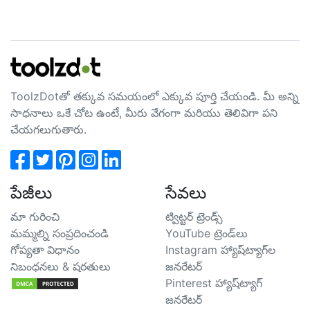
ToolzDotతో తక్కువ సమయంలో ఎక్కువ పూర్తి చేయండి. మీ అన్ని
సాధనాలు ఒకే చోట ఉంటే, మీరు వేగంగా మరియు తెలివిగా పని
చేయగలుగుతారు.
పేజీలు
సేవలు
మా గురించి
ట్విట్టర్ ట్రెండ్స్
మమ్మల్ని సంప్రదించండి
YouTube ట్రెండ్‌లు
గోప్యతా విధానం
Instagram హ్యాష్‌ట్యాగ్‌ల
నిబంధనలు & షరతులు
జనరేటర్
Pinterest హ్యాష్‌ట్యాగ్
జనరేటర్