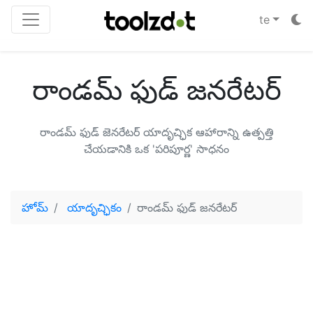
te
రాండమ్ ఫుడ్ జనరేటర్
రాండమ్ ఫుడ్ జెనరేటర్ యాదృచ్ఛిక ఆహారాన్ని ఉత్పత్తి
చేయడానికి ఒక 'పరిపూర్ణ' సాధనం
హోమ్
యాదృచ్ఛికం
రాండమ్ ఫుడ్ జనరేటర్