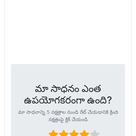
మా సాధనం ఎంత
ఉపయోగకరంగా ఉంది?
మా సాధనాన్ని 5 నక్షత్రాల నుండి రేట్ చేయడానికి క్రింది
నక్షత్రంపై క్లిక్ చేయండి