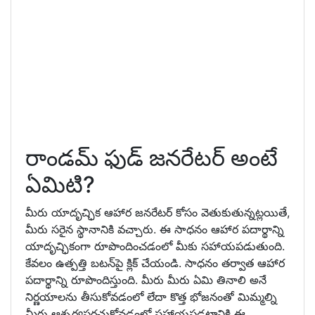
రాండమ్ ఫుడ్ జనరేటర్ అంటే
ఏమిటి?
మీరు యాదృచ్ఛిక ఆహార జనరేటర్ కోసం వెతుకుతున్నట్లయితే,
మీరు సరైన స్థానానికి వచ్చారు. ఈ సాధనం ఆహార పదార్థాన్ని
యాదృచ్ఛికంగా రూపొందించడంలో మీకు సహాయపడుతుంది.
కేవలం ఉత్పత్తి బటన్‌పై క్లిక్ చేయండి. సాధనం తర్వాత ఆహార
పదార్థాన్ని రూపొందిస్తుంది. మీరు మీరు ఏమి తినాలి అనే
నిర్ణయాలను తీసుకోవడంలో లేదా కొత్త భోజనంతో మిమ్మల్ని
మీరు ఆశ్చర్యపరచుకోవడంలో సహాయపడటానికి ఈ