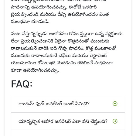
సాధనాన్ని ఉపయోగించవచ్చు. ఈరోజే ఒకసారి
ప్రయత్నించండి మరియు దీన్ని ఉపయోగించడం ఎంత
సులభమో చూడండి.
వంట చేస్తున్నప్పుడు ఆలోచనల కోసం స్తబ్దుగా ఉన్న వ్యక్తులకు
లేదా ప్రయత్నించడానికి ఏదైనా కొత్తదనంతో ముందుకు
రావాలనుకునే వారికి ఇది గొప్ప సాధనం. కొత్త వంటకాలతో
ముందుకు రావాలనుకునే చెఫ్‌లు మరియు రెస్టారెంట్
యజమానుల కోసం ఇది మెదడును కదిలించే సాధనంగా
కూడా ఉపయోగించవచ్చు.
FAQ:
రాండమ్ ఫుడ్ జనరేటర్ అంటే ఏమిటి?
యాదృచ్ఛిక ఆహార జనరేటర్ ఎలా పని చేస్తుంది?