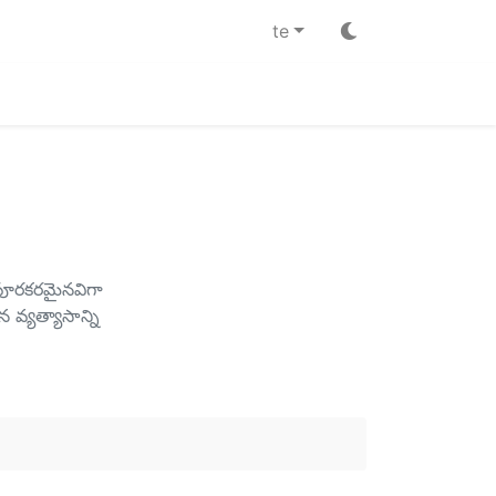
te
ిపూరకరమైనవిగా
వ్యత్యాసాన్ని