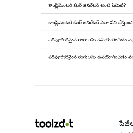
కాంప్లిమెంటరీ కలర్ జనరేటర్ అంటే ఏమిటి?
కాంప్లిమెంటరీ కలర్ జనరేటర్ ఎలా పని చేస్తుంది
పరిపూరకరమైన రంగులను ఉపయోగించడం వల్ల 
పరిపూరకరమైన రంగులను ఉపయోగించడం వల్ల
పేజీ