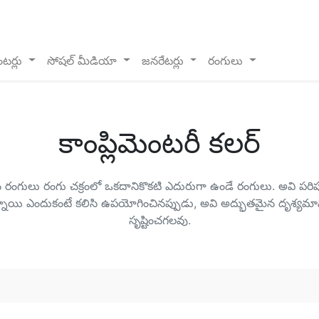
ంటర్లు
సోషల్ మీడియా
జనరేటర్లు
రంగులు
కాంప్లిమెంటరీ కలర్
రంగులు రంగు చక్రంలో ఒకదానికొకటి ఎదురుగా ఉండే రంగులు. అవి పర
నాయి ఎందుకంటే కలిసి ఉపయోగించినప్పుడు, అవి అద్భుతమైన దృశ్యమాన 
సృష్టించగలవు.