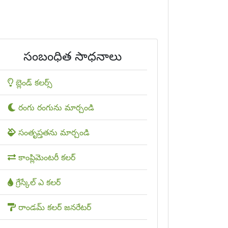
సంబంధిత సాధనాలు
బ్లెండ్ కలర్స్
రంగు రంగును మార్చండి
సంతృప్తతను మార్చండి
కాంప్లిమెంటరీ కలర్
గ్రేస్కేల్ ఎ కలర్
రాండమ్ కలర్ జనరేటర్