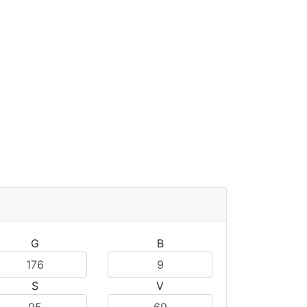
G
B
S
V