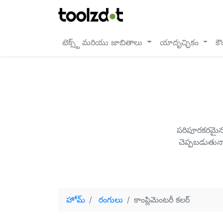
టెక్స్ట్ మరియు జాబితాలు
యాదృచ్ఛికం
కౌ
పరిపూరకరమైన 
చెప్పబడుతున్
హోమ్
రంగులు
కాంప్లిమెంటరీ కలర్