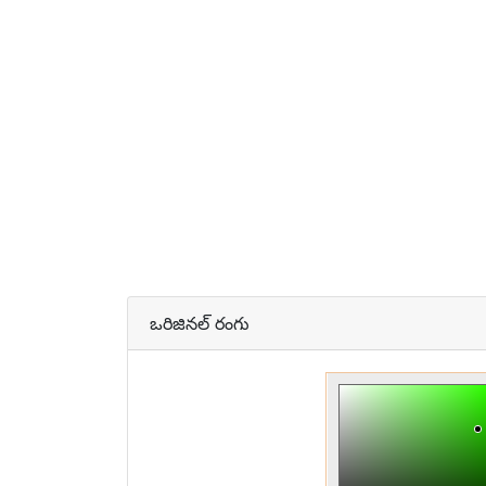
ఒరిజినల్ రంగు