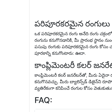
పరిపూరకరమైన రంగులు 
ఒక పరిపూరకరమైన రంగు అనేది రంగు చక్రంల
రంగును కనుగొనడానికి, మీ ప్రారంభ స్థానం 
పసుపు రంగుకు పరిపూరకరమైన రంగు కోసం చూస్
పూరకాన్ని కనుగొంటారు: ఊదా.
కాంప్లిమెంటరీ కలర్ జన
కాంప్లిమెంటరీ కలర్ జనరేటర్‌తో, మీరు ఏదైన
కనుగొనవచ్చు. మీరు బ్యాలెన్స్‌డ్ డిజైన్‌ని రూప
వ్యతిరేకంగా కనిపించే రంగుల కోసం వెతుకుత
FAQ: