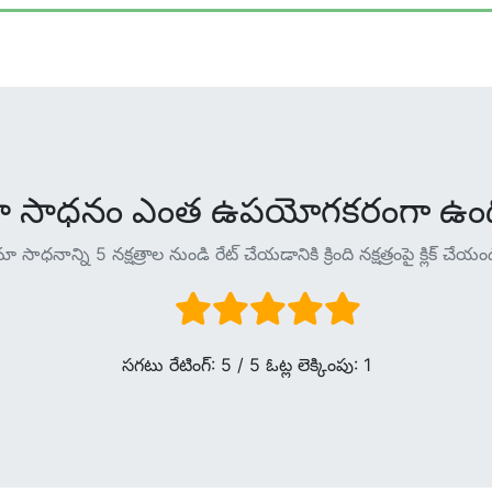
ా సాధనం ఎంత ఉపయోగకరంగా ఉంద
ా సాధనాన్ని 5 నక్షత్రాల నుండి రేట్ చేయడానికి క్రింది నక్షత్రంపై క్లిక్ చేయం
సగటు రేటింగ్:
5
/ 5 ఓట్ల లెక్కింపు:
1