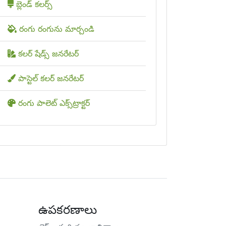
బ్లెండ్ కలర్స్
రంగు రంగును మార్చండి
కలర్ షేడ్స్ జనరేటర్
పాస్టెల్ కలర్ జనరేటర్
రంగు పాలెట్ ఎక్స్‌ట్రాక్టర్
ఉపకరణాలు