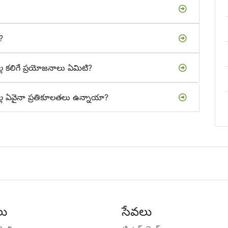
?
కలిగే ప్రయోజనాలు ఏమిటి?
 ఏవైనా ప్రతికూలతలు ఉన్నాయా?
లు
సేవలు