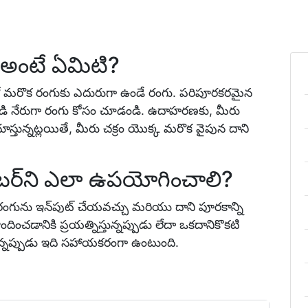
అంటే ఏమిటి?
ో మరొక రంగుకు ఎదురుగా ఉండే రంగు. పరిపూరకరమైన
నుండి నేరుగా రంగు కోసం చూడండి. ఉదాహరణకు, మీరు
తున్నట్లయితే, మీరు చక్రం యొక్క మరొక వైపున దాని
రేటర్‌ని ఎలా ఉపయోగించాలి?
ా రంగును ఇన్‌పుట్ చేయవచ్చు మరియు దాని పూరకాన్ని
ొందించడానికి ప్రయత్నిస్తున్నప్పుడు లేదా ఒకదానికొకటి
ున్నప్పుడు ఇది సహాయకరంగా ఉంటుంది.