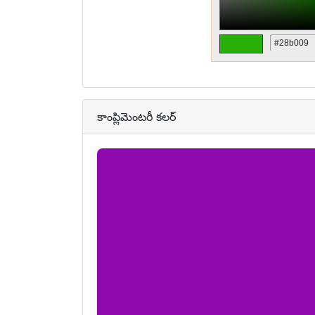
కాంప్లిమెంటరీ కలర్