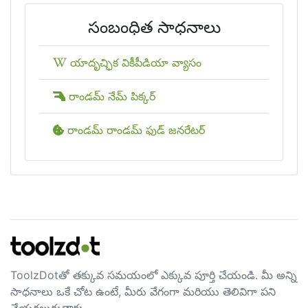
సంబంధిత సాధనాలు
యాదృచ్ఛిక వికీపీడియా వ్యాసం
రాండమ్ నేమ్ పిక్కర్
రాండమ్ రాండమ్ ఫుడ్ జనరేటర్
ToolzDotతో తక్కువ సమయంలో ఎక్కువ పూర్తి చేయండి. మీ అన్ని
సాధనాలు ఒకే చోట ఉంటే, మీరు వేగంగా మరియు తెలివిగా పని
చేయగలుగుతారు.