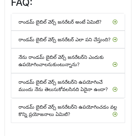
FAQ:
రాండమ్ బైబిల్ వెర్స్ జనరేటర్ అంటే ఏమిటి?
రాండమ్ బైబిల్ వెర్స్ జనరేటర్ ఎలా పని చేస్తుంది?
నేను రాండమ్ బైబిల్ వెర్స్ జనరేటర్‌ని ఎందుకు
ఉపయోగించాలనుకుంటున్నాను?
రాండమ్ బైబిల్ వెర్స్ జనరేటర్‌ని ఉపయోగించే
ముందు నేను తెలుసుకోవలసినది ఏదైనా ఉందా?
రాండమ్ బైబిల్ వెర్స్ జనరేటర్‌ని ఉపయోగించడం వల్ల
కొన్ని ప్రయోజనాలు ఏమిటి?