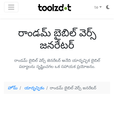
te
రాండమ్ బైబిల్ వెర్స్
జనరేటర్
రాండమ్ బైబిల్ వెర్స్ జెనరేటర్ అనేది యాదృచ్ఛిక బైబిల్
పద్యాలను సృష్టించగల ఒక సహాయక ప్రయోజనం.
హోమ్
యాదృచ్ఛికం
రాండమ్ బైబిల్ వెర్స్ జనరేటర్