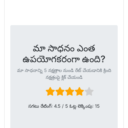
మా సాధనం ఎంత
ఉపయోగకరంగా ఉంది?
మా సాధనాన్ని 5 నక్షత్రాల నుండి రేట్ చేయడానికి క్రింది
నక్షత్రంపై క్లిక్ చేయండి
సగటు రేటింగ్:
4.5
/ 5 ఓట్ల లెక్కింపు:
15