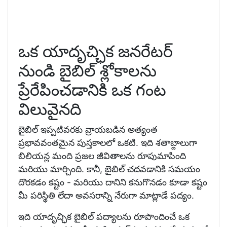
ఒక యాదృచ్ఛిక జనరేటర్
నుండి బైబిల్ శ్లోకాలను
ప్రేరేపించడానికి ఒక గంట
విలువైనది
బైబిల్ ఇప్పటివరకు వ్రాయబడిన అత్యంత
ప్రభావవంతమైన పుస్తకాలలో ఒకటి. ఇది శతాబ్దాలుగా
బిలియన్ల మంది ప్రజల జీవితాలను రూపుమాపింది
మరియు మార్చింది. కానీ, బైబిల్ చదవడానికి సమయం
దొరకడం కష్టం - మరియు దానిని కనుగొనడం కూడా కష్టం
మీ పరిస్థితి లేదా అవసరాన్ని నేరుగా మాట్లాడే పద్యం.
ఇది యాదృచ్ఛిక బైబిల్ పద్యాలను రూపొందించే ఒక