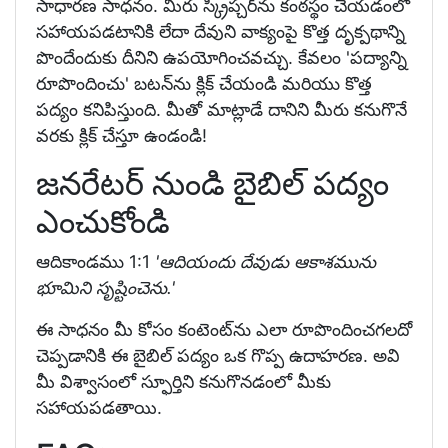
సాధారణ సాధనం. మీరు స్క్రిప్చర్‌ను కంఠస్థం చేయడంలో
సహాయపడటానికి లేదా దేవుని వాక్యంపై కొత్త దృక్పథాన్ని
పొందేందుకు దీనిని ఉపయోగించవచ్చు. కేవలం 'పద్యాన్ని
రూపొందించు' బటన్‌ను క్లిక్ చేయండి మరియు కొత్త
పద్యం కనిపిస్తుంది. మీతో మాట్లాడే దానిని మీరు కనుగొనే
వరకు క్లిక్ చేస్తూ ఉండండి!
జనరేటర్ నుండి బైబిల్ పద్యం
ఎంచుకోండి
ఆదికాండము 1:1
'ఆదియందు దేవుడు ఆకాశమును
భూమిని సృష్టించెను.'
ఈ సాధనం మీ కోసం కంటెంట్‌ను ఎలా రూపొందించగలదో
చెప్పడానికి ఈ బైబిల్ పద్యం ఒక గొప్ప ఉదాహరణ. అవి
మీ విశ్వాసంలో స్ఫూర్తిని కనుగొనడంలో మీకు
సహాయపడతాయి.