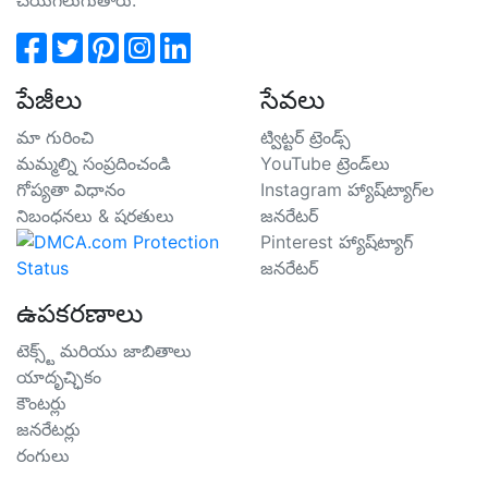
పేజీలు
సేవలు
మా గురించి
ట్విట్టర్ ట్రెండ్స్
మమ్మల్ని సంప్రదించండి
YouTube ట్రెండ్‌లు
గోప్యతా విధానం
Instagram హ్యాష్‌ట్యాగ్‌ల
నిబంధనలు & షరతులు
జనరేటర్
Pinterest హ్యాష్‌ట్యాగ్
జనరేటర్
ఉపకరణాలు
టెక్స్ట్ మరియు జాబితాలు
యాదృచ్ఛికం
కౌంటర్లు
జనరేటర్లు
రంగులు