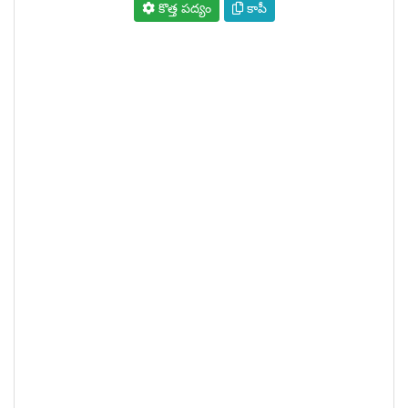
కొత్త పద్యం
కాపీ