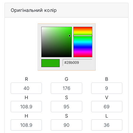
Оригінальний колір
R
G
B
H
S
V
H
S
L