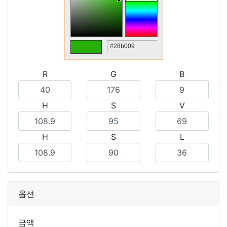
R
G
B
H
S
V
H
S
L
옵션
금액