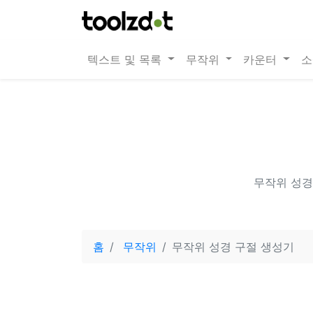
텍스트 및 목록
무작위
카운터
소
무작위 성경
홈
무작위
무작위 성경 구절 생성기