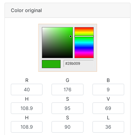
Color original
R
G
B
H
S
V
H
S
L