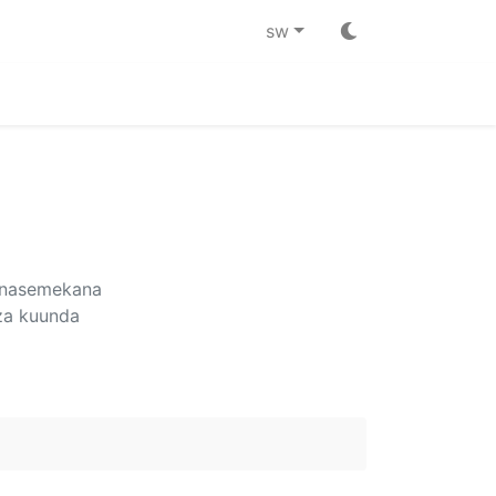
sw
Zinasemekana
za kuunda