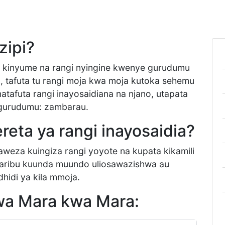
zipi?
aa kinyume na rangi nyingine kwenye gurudumu
ana, tafuta tu rangi moja kwa moja kutoka sehemu
atafuta rangi inayosaidiana na njano, utapata
 gurudumu: zambarau.
ereta ya rangi inayosaidia?
naweza kuingiza rangi yoyote na kupata kikamili
ojaribu kuunda muundo uliosawazishwa au
hidi ya kila mmoja.
wa Mara kwa Mara: