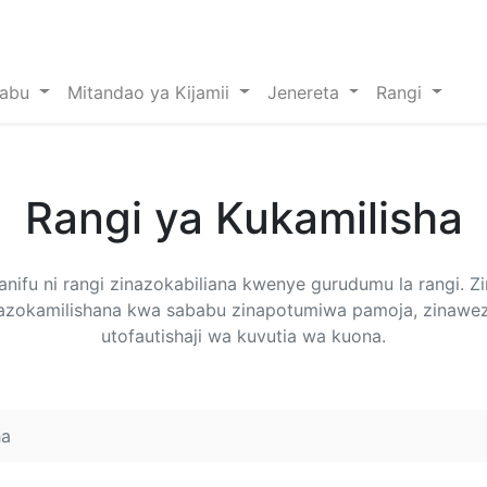
sabu
Mitandao ya Kijamii
Jenereta
Rangi
Rangi ya Kukamilisha
ianifu ni rangi zinazokabiliana kwenye gurudumu la rangi. 
azokamilishana kwa sababu zinapotumiwa pamoja, zinawe
utofautishaji wa kuvutia wa kuona.
ha