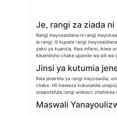
Je, rangi za ziada ni 
Rangi inayosaidiana ni rangi inayok
la rangi. Ili kupata rangi inayosaidi
yako ya kuanzia. Kwa mfano, ikiwa un
kikamilisho chake upande wa pili wa
Jinsi ya kutumia jen
Kwa jenereta ya rangi inayosaidia, u
chake. Hii inaweza kukusaidia unap
unapotafuta rangi ambazo zitatokea d
Maswali Yanayouliz