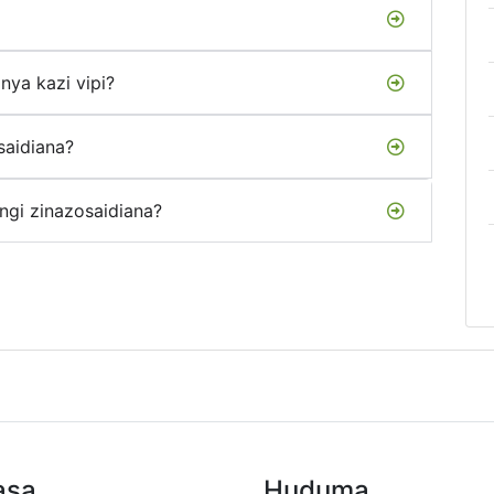
anya kazi vipi?
saidiana?
ngi zinazosaidiana?
asa
Huduma