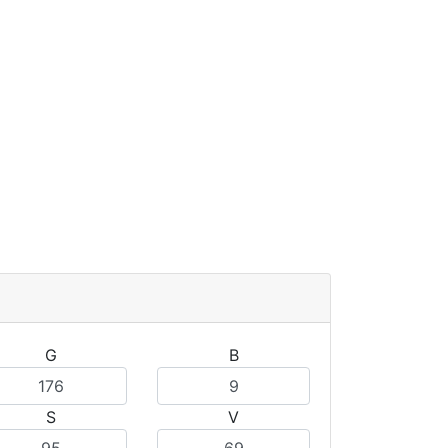
G
B
S
V