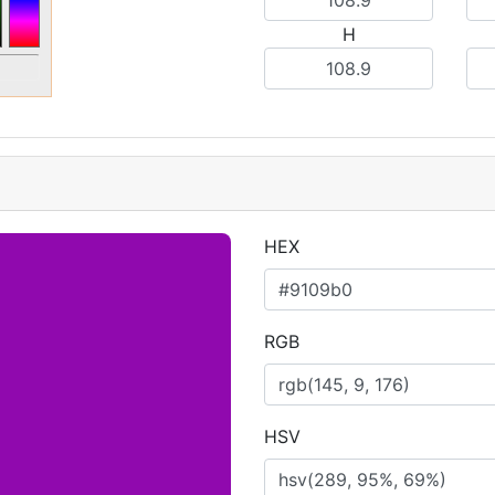
H
HEX
RGB
HSV