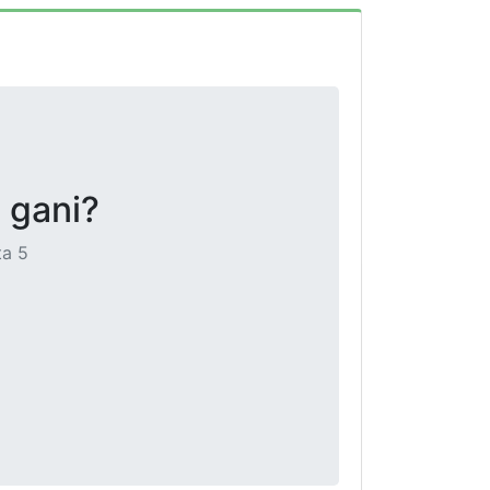
 gani?
ta 5