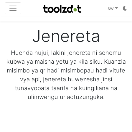
sw
Jenereta
Huenda hujui, lakini jenereta ni sehemu
kubwa ya maisha yetu ya kila siku. Kuanzia
misimbo ya qr hadi misimbopau hadi vitufe
vya api, jenereta huwezesha jinsi
tunavyopata taarifa na kuingiliana na
ulimwengu unaotuzunguka.