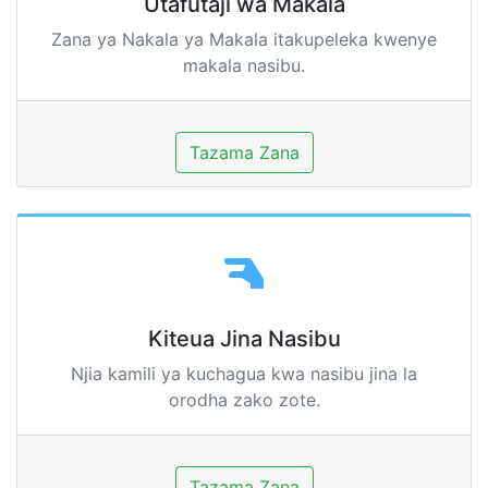
Utafutaji wa Makala
Zana ya Nakala ya Makala itakupeleka kwenye
makala nasibu.
Tazama Zana
Kiteua Jina Nasibu
Njia kamili ya kuchagua kwa nasibu jina la
orodha zako zote.
Tazama Zana