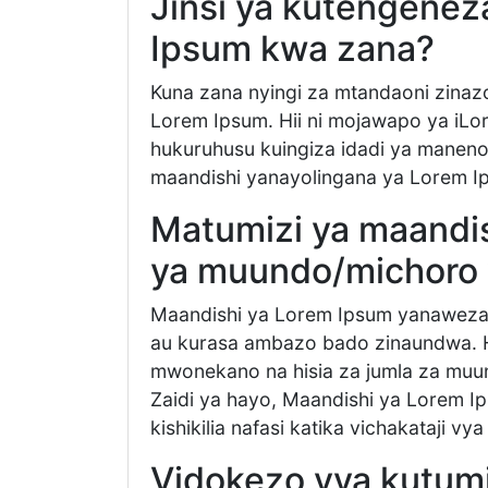
Jinsi ya kutengenez
Ipsum kwa zana?
Kuna zana nyingi za mtandaoni zina
Lorem Ipsum. Hii ni mojawapo ya iLo
hukuruhusu kuingiza idadi ya maneno
maandishi yanayolingana ya Lorem I
Matumizi ya maandis
ya muundo/michoro 
Maandishi ya Lorem Ipsum yanaweza 
au kurasa ambazo bado zinaundwa. H
mwonekano na hisia za jumla za muu
Zaidi ya hayo, Maandishi ya Lorem 
kishikilia nafasi katika vichakataji 
Vidokezo vya kutum