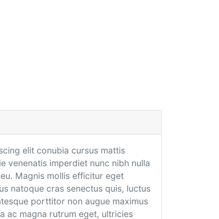
cing elit conubia cursus mattis
e venenatis imperdiet nunc nibh nulla
u. Magnis mollis efficitur eget
s natoque cras senectus quis, luctus
entesque porttitor non augue maximus
la ac magna rutrum eget, ultricies