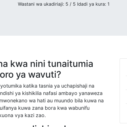
Wastani wa ukadiriaji:
5
/ 5 Idadi ya kura:
1
na kwa nini tunaitumia
oro ya wavuti?
otumika katika tasnia ya uchapishaji na
dishi ya kishikilia nafasi ambayo yanaweza
wonekano wa hati au muundo bila kuwa na
 huifanya kuwa zana bora kwa wabunifu
kuona vya kazi zao.