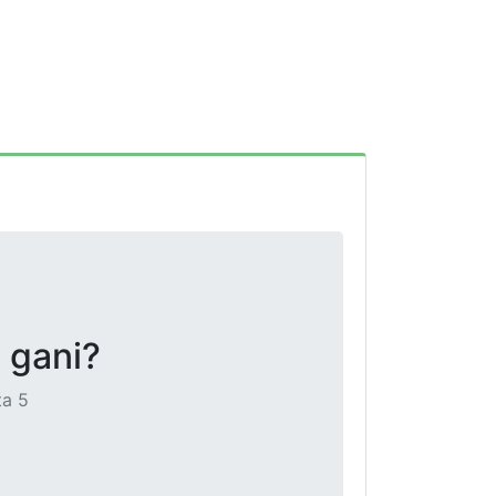
 gani?
ta 5