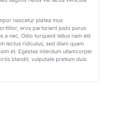
empor nascetur platea mus
ttitor, eros parturient justo purus
us a nec. Odio torquent tellus nam elit
 lectus ridiculus, sed diam quam
gnissim et. Egestas interdum ullamcorper
rtis blandit, vulputate pretium duis