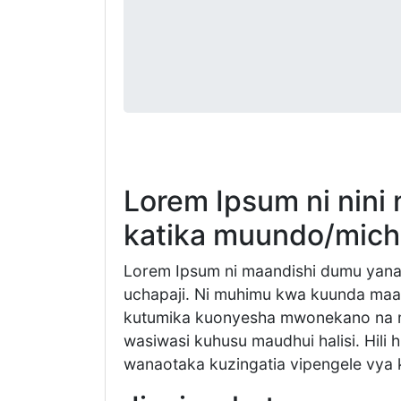
Lorem Ipsum ni nini 
katika muundo/mich
Lorem Ipsum ni maandishi dumu yanay
uchapaji. Ni muhimu kwa kuunda maan
kutumika kuonyesha mwonekano na m
wasiwasi kuhusu maudhui halisi. Hili
wanaotaka kuzingatia vipengele vya 