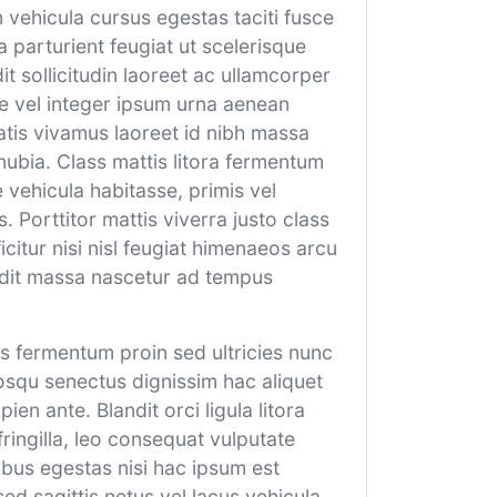
 vehicula cursus egestas taciti fusce
 parturient feugiat ut scelerisque
t sollicitudin laoreet ac ullamcorper
ae vel integer ipsum urna aenean
atis vivamus laoreet id nibh massa
nubia. Class mattis litora fermentum
 vehicula habitasse, primis vel
 Porttitor mattis viverra justo class
icitur nisi nisl feugiat himenaeos arcu
andit massa nascetur ad tempus
s fermentum proin sed ultricies nunc
iosqu senectus dignissim hac aliquet
en ante. Blandit orci ligula litora
ingilla, leo consequat vulputate
bus egestas nisi hac ipsum est
sed sagittis netus vel lacus vehicula