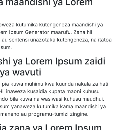
a maandishi ya Lorem
zoweza kutumika kutengeneza maandishi ya
rem Ipsum Generator maarufu. Zana hii
 au sentensi unazotaka kutengeneza, na itatoa
psum.
hi ya Lorem Ipsum zaidi
ya wavuti
pia kuwa muhimu kwa kuunda nakala za hati
ii inaweza kusaidia kupata maoni kuhusu
ndo bila kuwa na wasiwasi kuhusu maudhui.
Ipsum yanaweza kutumika kama maandishi ya
vya maneno au programu-tumizi zingine.
ia zana ya Lorem Ipsum