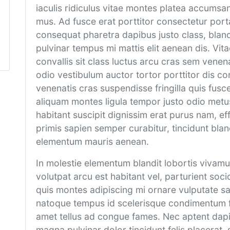
iaculis ridiculus vitae montes platea accumsan
mus. Ad fusce erat porttitor consectetur porta
consequat pharetra dapibus justo class, blandi
pulvinar tempus mi mattis elit aenean dis. Vit
convallis sit class luctus arcu cras sem venen
odio vestibulum auctor tortor porttitor dis co
venenatis cras suspendisse fringilla quis fusce
aliquam montes ligula tempor justo odio metus.
habitant suscipit dignissim erat purus nam, eff
primis sapien semper curabitur, tincidunt bl
elementum mauris aenean.
In molestie elementum blandit lobortis vivamu
volutpat arcu est habitant vel, parturient soc
quis montes adipiscing mi ornare vulputate sapi
natoque tempus id scelerisque condimentum fr
amet tellus ad congue fames. Nec aptent dapi
magna pulvinar dolor tincidunt felis placerat, 