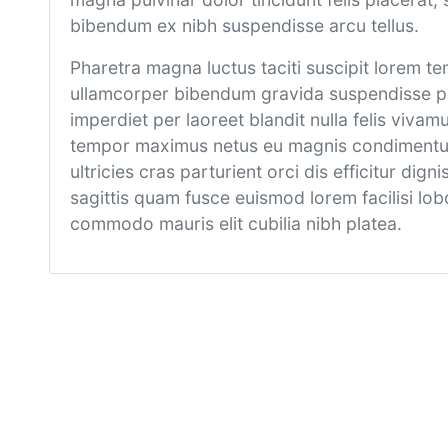
bibendum ex nibh suspendisse arcu tellus.
Pharetra magna luctus taciti suscipit lorem t
ullamcorper bibendum gravida suspendisse por
imperdiet per laoreet blandit nulla felis vivam
tempor maximus netus eu magnis condimentum
ultricies cras parturient orci dis efficitur di
sagittis quam fusce euismod lorem facilisi lobo
commodo mauris elit cubilia nibh platea.