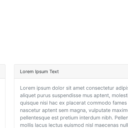
Lorem Ipsum Text
Lorem ipsum dolor sit amet consectetur adipis
aliquet purus suspendisse mus aptent, molesti
quisque nisi hac ex placerat commodo fames e
nascetur aptent sem magna, vulputate maximu
pellentesque est pretium interdum nibh. Pell
mollis lacus lectus euismod nisl maecenas nul