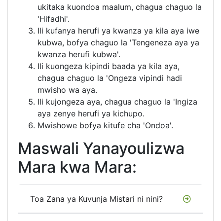
ukitaka kuondoa maalum, chagua chaguo la
'Hifadhi'.
Ili kufanya herufi ya kwanza ya kila aya iwe
kubwa, bofya chaguo la 'Tengeneza aya ya
kwanza herufi kubwa'.
Ili kuongeza kipindi baada ya kila aya,
chagua chaguo la 'Ongeza vipindi hadi
mwisho wa aya.
Ili kujongeza aya, chagua chaguo la 'Ingiza
aya zenye herufi ya kichupo.
Mwishowe bofya kitufe cha 'Ondoa'.
Maswali Yanayoulizwa
Mara kwa Mara:
Toa Zana ya Kuvunja Mistari ni nini?